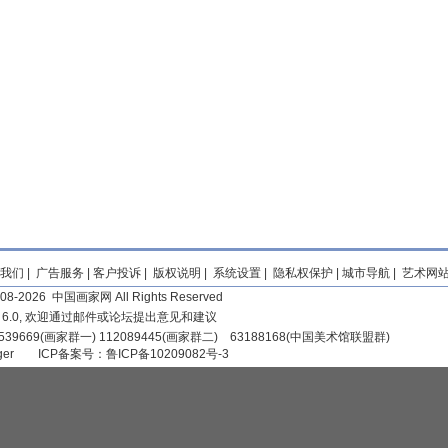
我们
|
广告服务
|
客户投诉
|
版权说明
|
系统设置
|
隐私权保护
|
城市导航
|
艺术网
2008-2026 中国画家网 All Rights Reserved
r 6.0, 欢迎通过邮件或论坛提出意见和建议
39669(画家群一) 112089445(画家群二) 63188168(中国美术馆联盟群)
iger
ICP备案号：
鲁ICP备10209082号-3