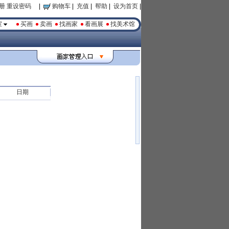
册
重设密码
|
购物车
|
充值
|
帮助
|
设为首页
|
室
买画
卖画
找画家
看画展
找美术馆
日期