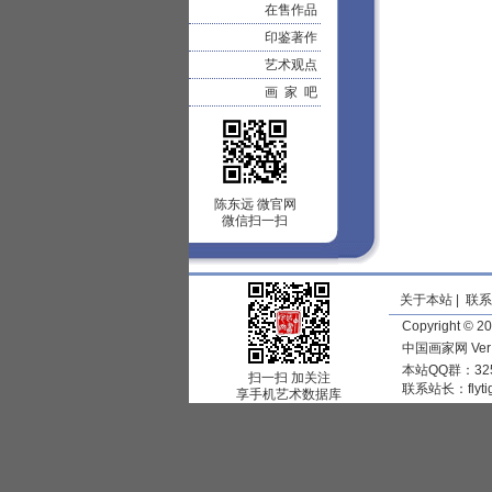
在售作品
印鉴著作
艺术观点
画 家 吧
陈东远 微官网
微信扫一扫
关于本站
|
联系
Copyright © 
中国画家网 Ve
本站QQ群：325
扫一扫 加关注
联系站长：
flyt
享手机艺术数据库