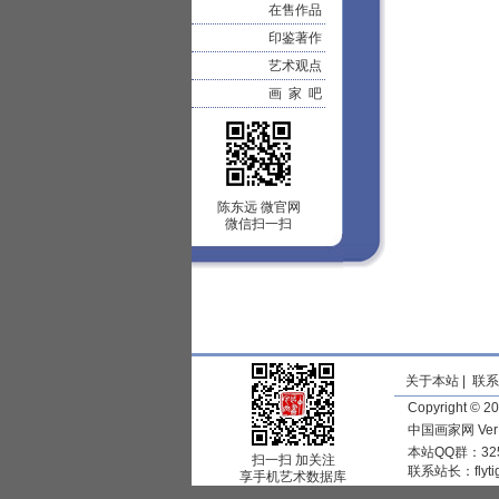
在售作品
印鉴著作
艺术观点
画 家 吧
陈东远 微官网
微信扫一扫
关于本站
|
联系
Copyright © 
中国画家网 Ve
本站QQ群：325
扫一扫 加关注
联系站长：
flyt
享手机艺术数据库