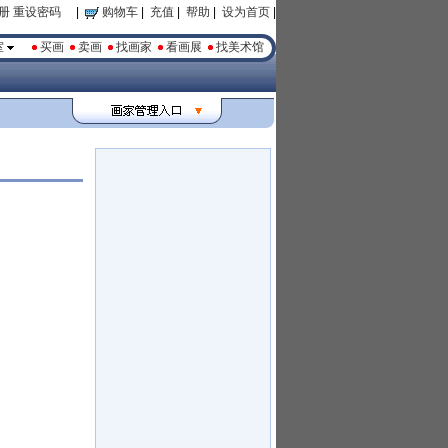
册
重设密码
|
购物车
|
充值
|
帮助
|
设为首页
|
室
买画
卖画
找画家
看画展
找美术馆