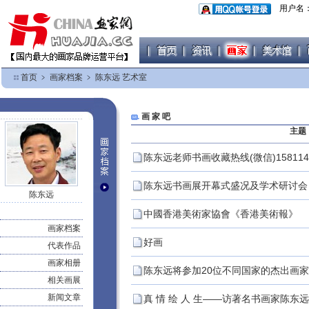
用户名
首页
﹥
画家档案
﹥
陈东远 艺术室
画 家 吧
主题
陈东远老师书画收藏热线(微信)158114
陈东远书画展开幕式盛况及学术研讨
陈东远
中國香港美術家協會《香港美術報》
画家档案
好画
代表作品
画家相册
陈东远将参加20位不同国家的杰出画
相关画展
新闻文章
真 情 绘 人 生——访著名书画家陈东