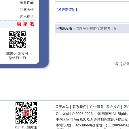
在售作品
印鉴著作
【
发表新评论
】
艺术观点
画 家 吧
• 快速发表
（管理员审核前仅发布者可见）
陈东远 微官网
微信扫一扫
请【
登
关于本站
|
联系我们
|
广告服务
|
客户投诉
|
版
Copyright © 2008-2026 中国画家网 All Rights 
中国画家网 Ver 6.0, 欢迎通过邮件或论坛提出
本站QQ群：32539669(画家群一) 11208944
扫一扫 加关注