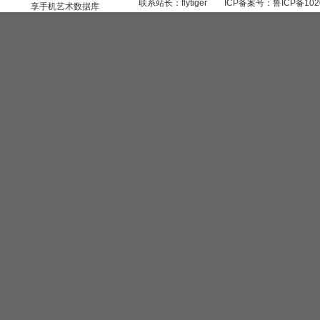
联系站长：
flytiger
ICP备案号：
鲁ICP备102
享手机艺术数据库